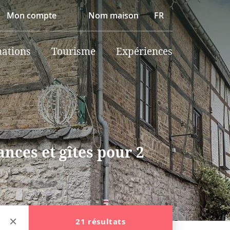
Mon compte
Nom maison
FR
nations
Tourisme
Expériences
nces et gîtes pour 2
21 résultats