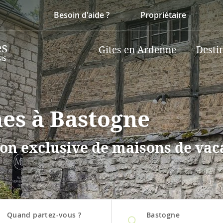
Besoin d'aide ?
Propriétaire
Gites en Ardenne
Desti
nes à Bastogne
on exclusive de maisons de vaca
Quand partez-vous ?
Bastogne