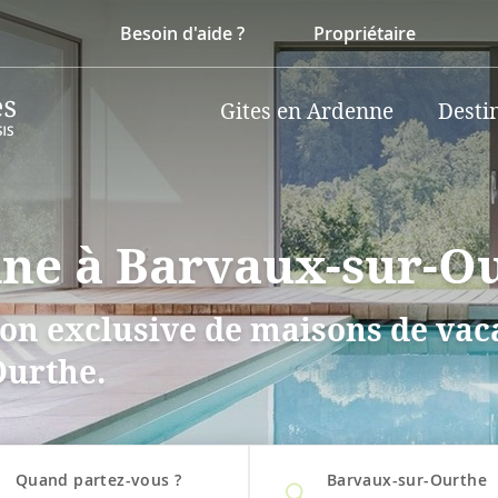
Besoin d'aide ?
Propriétaire
Gites en Ardenne
Desti
cine à Barvaux-sur-O
on exclusive de maisons de vaca
Ourthe.
Quand partez-vous ?
Barvaux-sur-Ourthe