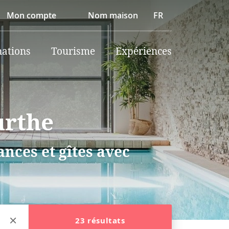
Mon compte
Nom maison
FR
nations
Tourisme
Expériences
urthe
nces et gîtes avec
23 résultats