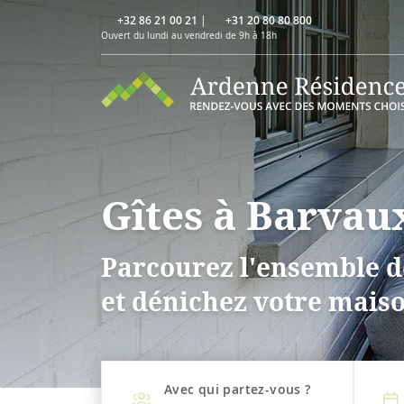
+32 86 21 00 21
|
+31 20 80 80 800
Ouvert du lundi au vendredi de 9h à 18h
Gîtes à Barvau
Parcourez l'ensemble d
et dénichez votre maiso
Avec qui partez-vous ?