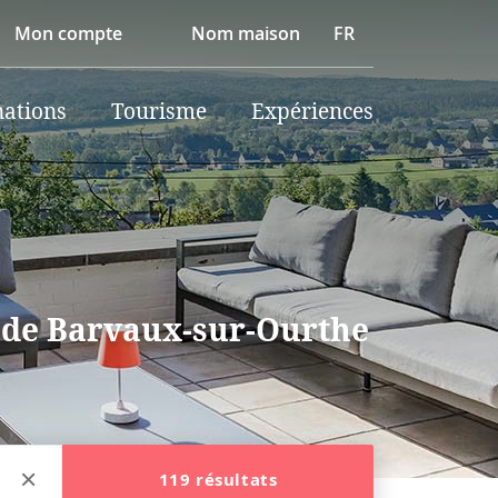
Mon compte
Nom maison
FR
nations
Tourisme
Expériences
s de Barvaux-sur-Ourthe
119 résultats