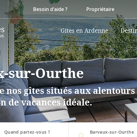
Besoin d'aide ?
Propriétaire
Gites en Ardenne
Desti
x-sur-Ourthe
e nos gîtes situés aux alentour
n de vacances idéale.
Quand partez-vous ?
Barvaux-sur-Ourthe