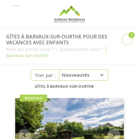
4
GÎTES À BARVAUX-SUR-OURTHE POUR DES
VACANCES AVEC ENFANTS
|
Avec qui partez-vous ?
|
Quand partez-vous ?
Barvaux-sur-Ourthe
Trier par :
GÎTES À BARVAUX-SUR-OURTHE