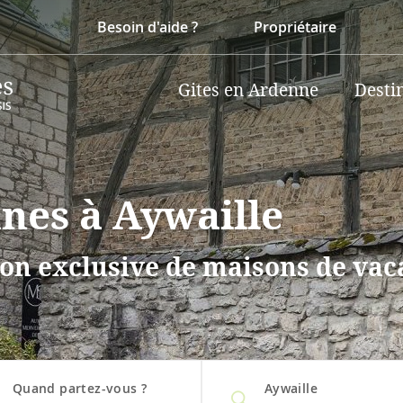
Besoin d'aide ?
Propriétaire
Gites en Ardenne
Desti
nnes à Aywaille
on exclusive de maisons de vaca
Quand partez-vous ?
Aywaille