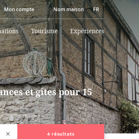
Mon compte
Nom maison
FR
nations
Tourisme
Expériences
nces et gîtes pour 15
4 résultats