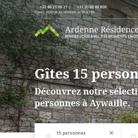
+32 86 21 00 21
|
+31 20 80 80 800
Ouvert du lundi au vendredi de 9h à 18h
Gîtes 15 perso
Découvrez notre sélecti
personnes à Aywaille.
15
personnes