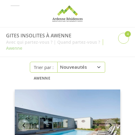
4
GITES INSOLITES À AWENNE
|
Avec qui partez-vous ?
|
Quand partez-vous ?
Awenne
Trier par :
AWENNE