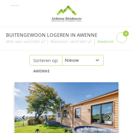
4
BUITENGEWOON LOGEREN IN AWENNE
|
Met wie vertrekt u?
|
Wanneer vertrekt u?
Awenne
Sorteren op:
AWENNE