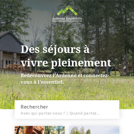
Des séjours à
vivre pleinement
Redécouvrez l'Ardenne et connectez-
vous à l'essentiel.
Rechercher
Avec qui partez-vous ?
|
Quand partez-vous ?
À travers l