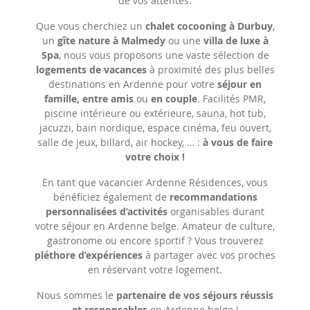
de vos attentes.
Que vous cherchiez un
chalet cocooning à Durbuy
,
un
gîte nature à Malmedy
ou une
villa
de luxe à
Spa
, nous vous proposons une vaste sélection de
logements de vacances
à proximité des plus belles
destinations en Ardenne pour votre
séjour en
famille, entre amis
ou
en couple
. Facilités PMR,
piscine intérieure ou extérieure, sauna, hot tub,
jacuzzi, bain nordique, espace cinéma, feu ouvert,
salle de jeux, billard, air hockey, … :
à vous de faire
votre choix !
En tant que vacancier Ardenne Résidences, vous
bénéficiez également de
recommandations
personnalisées d’activités
organisables durant
votre séjour en Ardenne belge. Amateur de culture,
gastronome ou encore sportif ? Vous trouverez
pléthore
d’expériences
à partager avec vos proches
en réservant votre logement.
Nous sommes le
partenaire de vos séjours réussis
et responsables
en Ardenne belge !