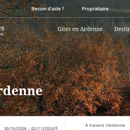
Besoin d'aide ?
Propriétaire
Gites en Ardenne
Desti
Ardenne
À travers l'Ardenne
30/10/2026
–
02/11/2026