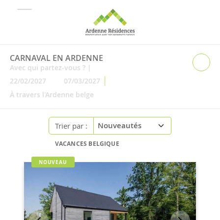
CARNAVAL EN ARDENNE
Avec qui partez-vous ?
|
|
22/02/2027
07/03/2027
À travers l'Ardenne belge
Trier par :
VACANCES BELGIQUE