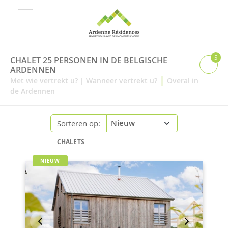
5
CHALET 25 PERSONEN IN DE BELGISCHE
ARDENNEN
|
Met wie vertrekt u?
|
Wanneer vertrekt u?
Overal in
de Ardennen
Sorteren op:
CHALETS