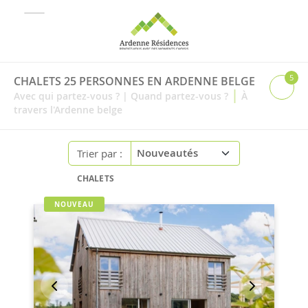
5
CHALETS 25 PERSONNES EN ARDENNE BELGE
|
Avec qui partez-vous ?
|
Quand partez-vous ?
À
travers l'Ardenne belge
Trier par :
CHALETS