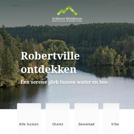
Robertville
ontdekken
Een serene plek tussen water en bos
Alle huizen
Chalet
Zwembad
Villa
B