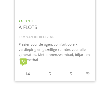
PALISEUL
À FLOTS
5KM VAN DE BELEVING
Plezier voor de ogen, comfort op elk
verdieping en gezellige ruimtes voor alle
generaties. Met binnenzwembad, biljart en
tafelvoetbal
9,4
14
5
5