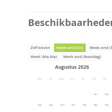
Beschikbaarhede
Zelf kiezen
Week-end (2n)
Week-end (
Week (Ma-Ma)
Week-end (feestdag)
Augustus
Ma
Di
Wo
Do
Vr
Za
Zo
1
2
3
4
5
6
7
8
9