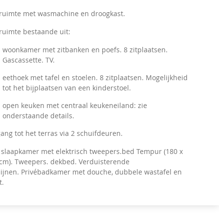
ruimte met wasmachine en droogkast.
ruimte bestaande uit:
woonkamer met zitbanken en poefs. 8 zitplaatsen.
Gascassette. TV.
eethoek met tafel en stoelen. 8 zitplaatsen. Mogelijkheid
tot het bijplaatsen van een kinderstoel.
open keuken met centraal keukeneiland: zie
onderstaande details.
ang tot het terras via 2 schuifdeuren.
 slaapkamer met elektrisch tweepers.bed Tempur (180 x
cm). Tweepers. dekbed.
Verduisterende
ijnen.
Privébadkamer met douche, dubbele wastafel en
t.
t toilet.
lnessruimte met douche, sauna en binnenzwembad.