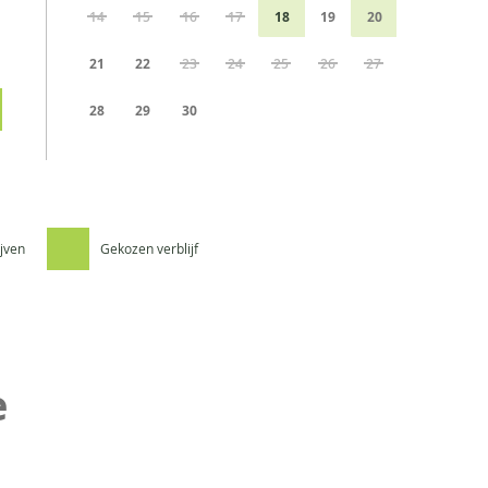
14
15
16
17
18
19
20
21
22
23
24
25
26
27
28
29
30
ijven
Gekozen verblijf
e