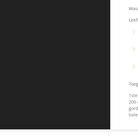
Was
Leef
Toeg
1ste
200 
gord
toile
Apar
Wel