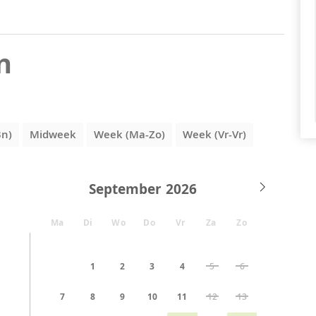
n
3n)
Midweek
Week (Ma-Zo)
Week (Vr-Vr)
September
Ma
Di
Wo
Do
Vr
Za
Zo
1
2
3
4
5
6
7
8
9
10
11
12
13