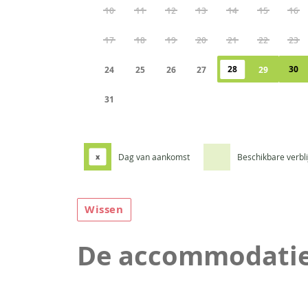
10
11
12
13
14
15
16
17
18
19
20
21
22
23
28
30
24
25
26
27
29
31
Dag van aankomst
Beschikbare verbl
x
Wissen
De accommodati