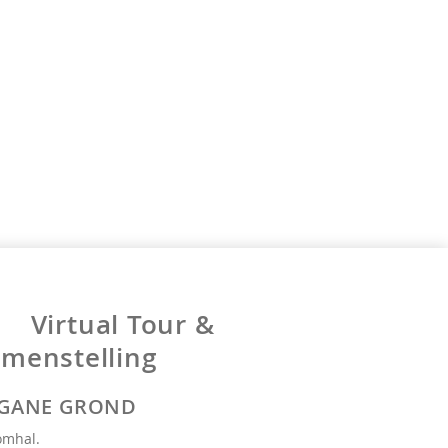
Virtual Tour &
menstelling
GANE GROND
omhal.