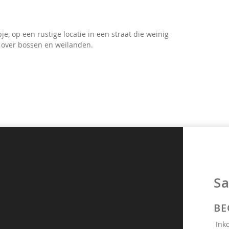
e, op een rustige locatie in een straat die weinig
t over bossen en weilanden.
Sa
BE
Ink