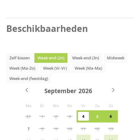
Beschikbaarheden
Zelf kiezen
Week-end (2n)
Week-end (3n)
Midweek
Week (Ma-Zo)
Week (Vr-Vr)
Week (Ma-Ma)
Week-end (feestdag)
September
Ma
Di
Wo
Do
Vr
Za
Zo
4
6
31
1
2
3
5
7
8
9
10
11
12
13