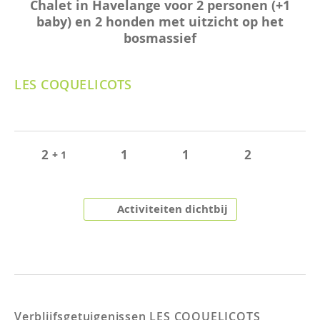
Chalet in Havelange voor 2 personen (+1
baby) en 2 honden met uitzicht op het
bosmassief
LES COQUELICOTS
2
1
1
2
+ 1
Activiteiten dichtbij
Verblijfsgetuigenissen
LES COQUELICOTS