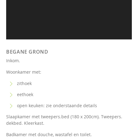
BEGANE GROND
Inkom.
Woonkamer met:
zithoek
eethoek
open keuken: zie onderstaande details
Slaapkamer met tweepers.bed (180 x 200cm). Tweepers.
dekbed. Kleerkast.
Badkamer met douche, wastafel en toilet.