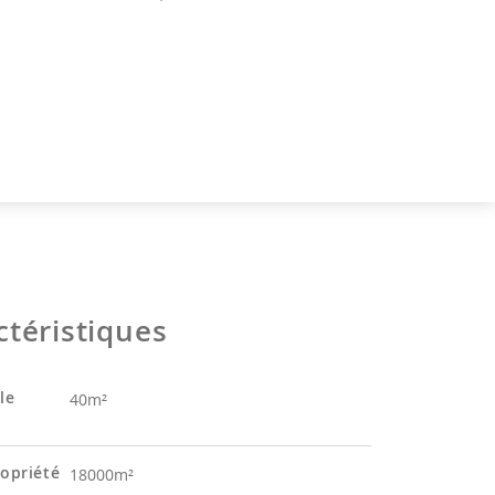
ctéristiques
le
40m²
ropriété
18000m²