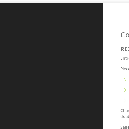
C
RE
Entr
Pièc
Cham
doub
Sall