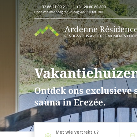
+32 86 21 00 21
|
+31 20 80 80 800
Open van maandag tot vrijdag van 09u tot 18u
Vakantiehuizen
Ontdek ons exclusieve 
sauna in Erezée.
Met wie vertrekt u?