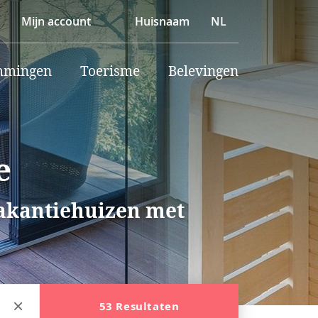
Mijn account
Huisnaam
NL
mmingen
Toerisme
Belevingen
e
vakantiehuizen met
53 Resultaten