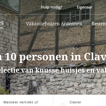
Hulp nodig?
Eigenaar
Vakantiehuizen Ardennen
Beste
 10 personen in Clav
lectie van knusse huisjes en v
Wanneer vertrekt u?
Clavier