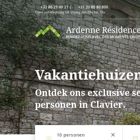
+32 86 21 00 21
|
+31 20 80 80 800
Open van maandag tot vrijdag van 09u tot 18u
Vakantiehuizen
Ontdek ons exclusive se
personen in Clavier.
10
personen