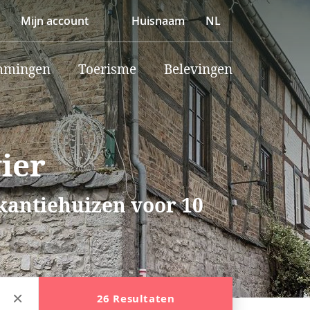
Mijn account
Huisnaam
NL
mmingen
Toerisme
Belevingen
ier
akantiehuizen voor 10
26 Resultaten