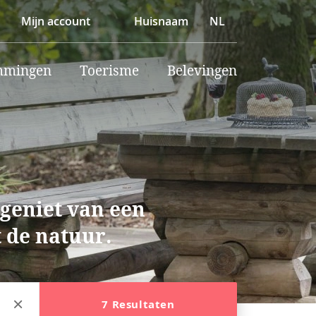
Mijn account
Huisnaam
NL
mmingen
Toerisme
Belevingen
 geniet van een
 de natuur.
7 Resultaten