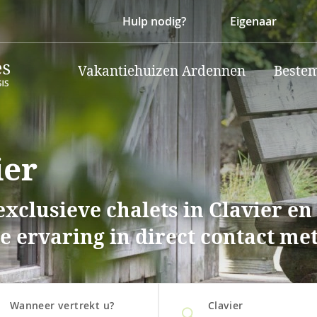
Hulp nodig?
Eigenaar
Vakantiehuizen Ardennen
Beste
ier
xclusieve chalets in Clavier en
 ervaring in direct contact met
Wanneer vertrekt u?
Clavier