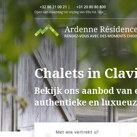
+32 86 21 00 21
|
+31 20 80 80 800
Open van maandag tot vrijdag van 09u tot 18u
Chalets in Clav
Bekijk ons aanbod van e
authentieke en luxueuze
Met wie vertrekt u?