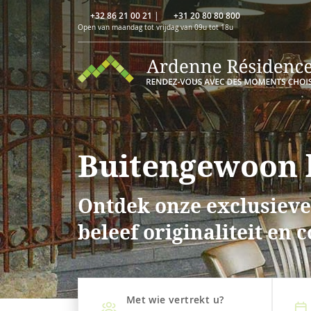
+32 86 21 00 21
|
+31 20 80 80 800
Open van maandag tot vrijdag van 09u tot 18u
Buitengewoon l
Ontdek onze exclusieve
beleef originaliteit en 
Met wie vertrekt u?