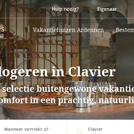
Hulp nodig?
Eigenaar
Vakantiehuizen Ardennen
Beste
ogeren in Clavier
 selectie buitengewone vakantie
comfort in een prachtig, natuurl
Wanneer vertrekt u?
Clavier