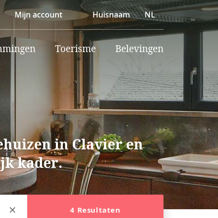
Mijn account
Huisnaam
NL
mmingen
Toerisme
Belevingen
huizen in Clavier en
ijk kader.
4 Resultaten