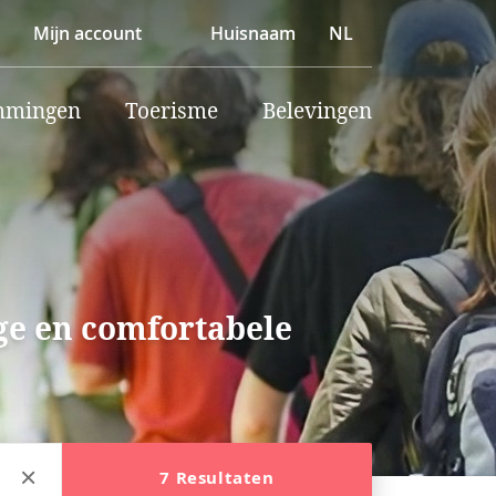
Mijn account
Huisnaam
NL
mmingen
Toerisme
Belevingen
ige en comfortabele
7 Resultaten