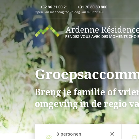
+32 86 21 00 21
|
+31 20 80 80 800
Open van maandag tot vrijdag van 09u tot 18u
Groepsaccommo
Breng je familie of vri
omgeving in de regio va
8
personen