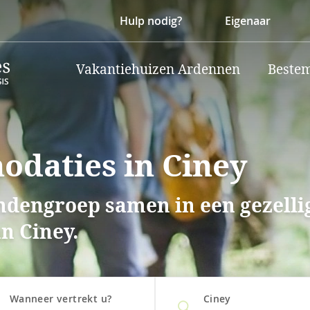
Hulp nodig?
Eigenaar
Vakantiehuizen Ardennen
Beste
daties in Ciney
endengroep samen in een gezell
n Ciney.
Wanneer vertrekt u?
Ciney