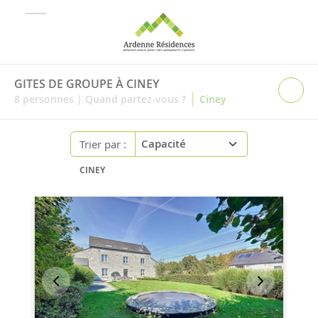
GITES DE GROUPE À CINEY
|
8
personnes
|
Quand partez-vous ?
Ciney
Trier par :
CINEY