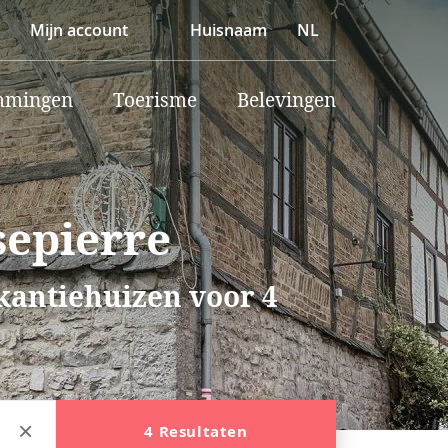
Mijn account
Huisnaam
NL
mmingen
Toerisme
Belevingen
sepierre
akantiehuizen voor 4
4 Resultaten