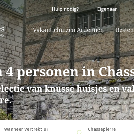
Hulp nodig?
Eigenaar
Vakantiehuizen Ardennen
Beste
 4 personen in Chas
lectie van knusse huisjes en v
re.
Wanneer vertrekt u?
Chassepierre