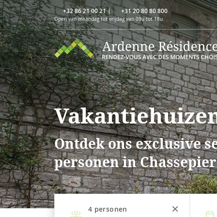
+32 86 21 00 21
|
+31 20 80 80 800
Open van maandag tot vrijdag van 09u tot 18u
Vakantiehuizen
Ontdek ons exclusive se
personen in Chassepier
4
personen