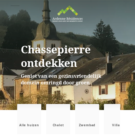
Chassepierre
ontdekken
Geniet van een gezinsvriendelijk
domein omringd door groen
Alle huizen
Chalet
Zwembad
Villa
B