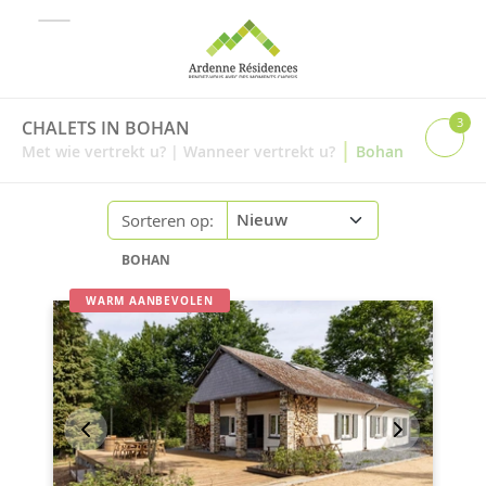
3
CHALETS IN BOHAN
|
Met wie vertrekt u?
|
Wanneer vertrekt u?
Bohan
Sorteren op:
BOHAN