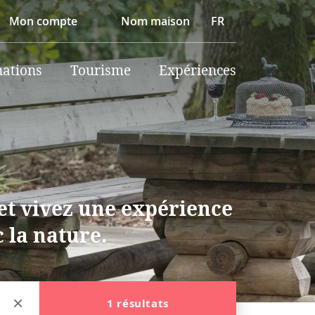
Mon compte
Nom maison
FR
nations
Tourisme
Expériences
et vivez une expérience
c la nature.
1 résultats