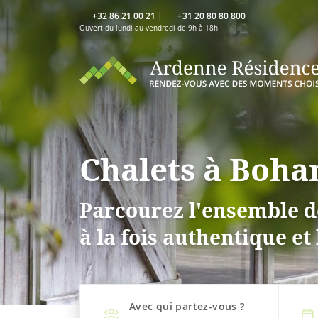
+32 86 21 00 21
|
+31 20 80 80 800
Ouvert du lundi au vendredi de 9h à 18h
Chalets à Boha
Parcourez l'ensemble de
à la fois authentique et
Avec qui partez-vous ?