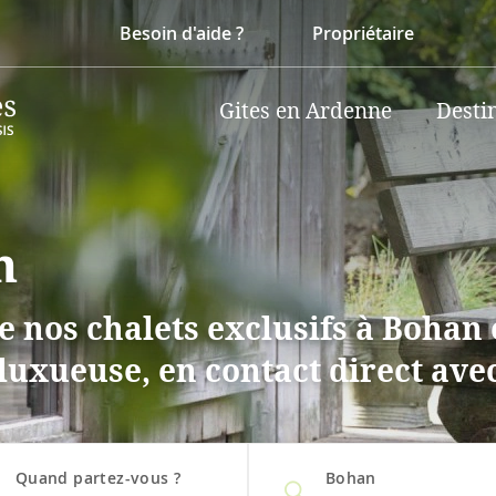
Besoin d'aide ?
Propriétaire
Gites en Ardenne
Desti
n
 nos chalets exclusifs à Bohan 
 luxueuse, en contact direct ave
Quand partez-vous ?
Bohan