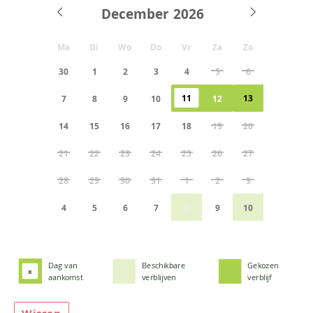
December
Ma
Di
Wo
Do
Vr
Za
Zo
30
1
2
3
4
5
6
11
13
7
8
9
10
12
14
15
16
17
18
19
20
21
22
23
24
25
26
27
28
29
30
31
1
2
3
4
5
6
7
8
9
10
Dag van
Beschikbare
Gekozen
x
aankomst
verblijven
verblijf