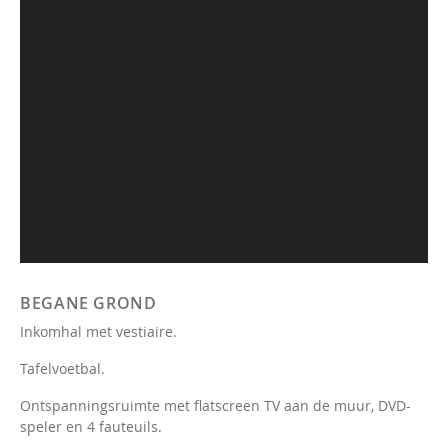
BEGANE GROND
Inkomhal met vestiaire.
Tafelvoetbal.
Ontspanningsruimte met flatscreen TV aan de muur, DVD-
speler en 4 fauteuils.