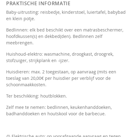
PRAKTISCHE INFORMATIE
Baby-uitrusting: reisbedje, kinderstoel, luiertafel, babybad
en klein potje.
Bedlinnen: elk bed beschikt over een matrasbeschermer,
hoofdkussen(s) en dekbed(den). Bedlinnen zelf
meebrengen.
Huishoud-elektro: wasmachine, droogkast, droogrek,
stofzuiger, strijkplank en -ijzer.
Huisdieren: max. 2 toegestaan, op aanvraag (mits een
toeslag van 20,00€ per huisdier per verblijf voor de
schoonmaakkosten.
Ter beschikking: houtblokken.
Zelf mee te nemen: bedlinnen, keukenhanddoeken,
badhanddoeken en houtskool voor de barbecue.
/!\ Elektrische auto: op voorafgaande aanvraag en tegen