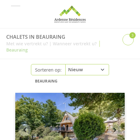
3
CHALETS IN BEAURAING
|
Met wie vertrekt u?
|
Wanneer vertrekt u?
Beauraing
Sorteren op:
BEAURAING