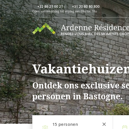
+32 86 21 00 21
|
+31 20 80 80 800
Open van maandag tot vrijdag van 09u tot 18u
Vakantiehuizen
Ontdek ons exclusive se
personen in Bastogne.
15
personen