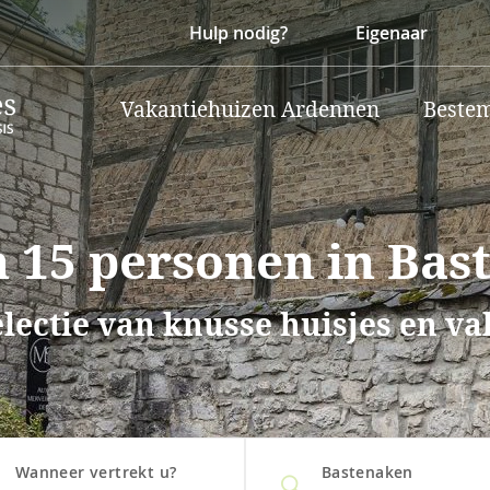
Hulp nodig?
Eigenaar
Vakantiehuizen Ardennen
Beste
 15 personen in Bas
lectie van knusse huisjes en v
Wanneer vertrekt u?
Bastenaken