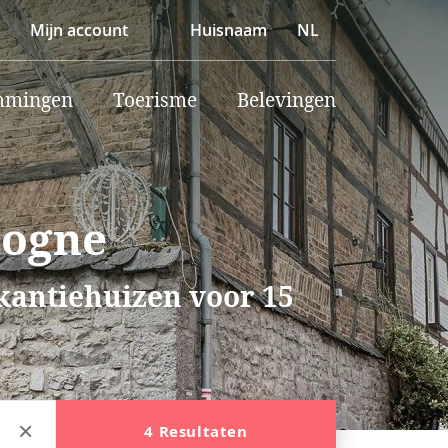
Mijn account
Huisnaam
NL
mmingen
Toerisme
Belevingen
togne
akantiehuizen voor 15
4 Resultaten