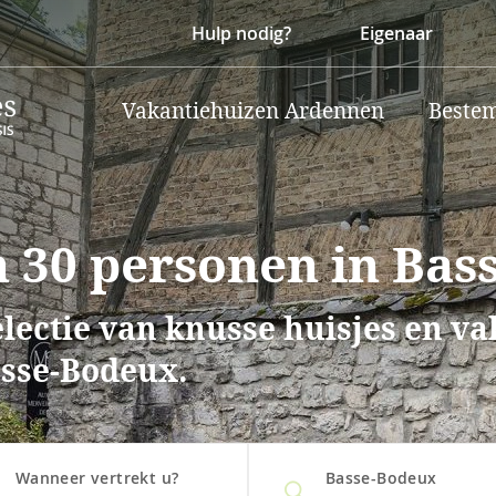
Hulp nodig?
Eigenaar
Vakantiehuizen Ardennen
Beste
 30 personen in Bas
lectie van knusse huisjes en v
asse-Bodeux.
Wanneer vertrekt u?
Basse-Bodeux