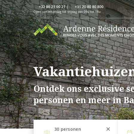
+32 86 21 00 21
|
+31 20 80 80 800
Open van maandag tot vrijdag van 09u tot 18u
Vakantiehuizen
Ontdek ons exclusive se
personen en meer in B
30
personen