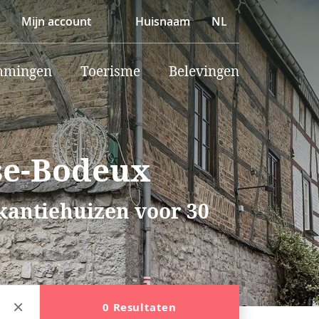
Mijn account
Huisnaam
NL
mmingen
Toerisme
Belevingen
se-Bodeux
akantiehuizen voor 30
0 Resultaten