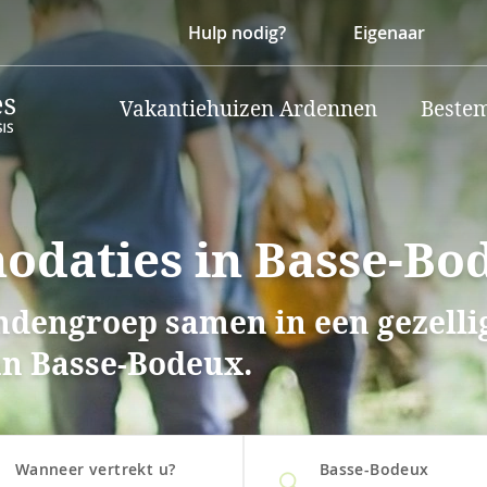
Hulp nodig?
Eigenaar
Vakantiehuizen Ardennen
Beste
daties in Basse-Bo
endengroep samen in een gezell
an Basse-Bodeux.
Wanneer vertrekt u?
Basse-Bodeux