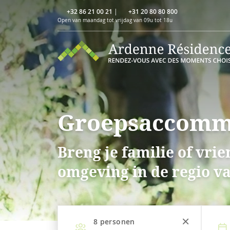
+32 86 21 00 21
|
+31 20 80 80 800
Open van maandag tot vrijdag van 09u tot 18u
Groepsaccommo
Breng je familie of vri
omgeving in de regio v
8
personen