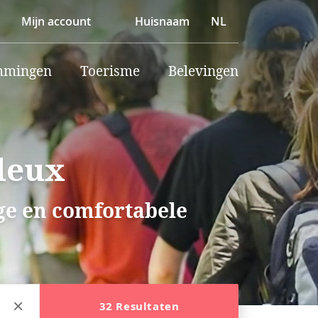
Mijn account
Huisnaam
NL
mmingen
Toerisme
Belevingen
deux
ige en comfortabele
32 Resultaten