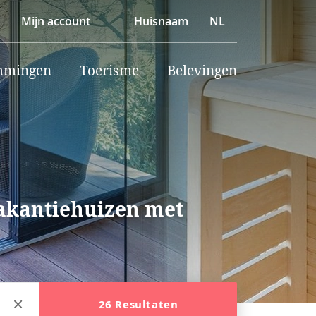
Mijn account
Huisnaam
NL
mmingen
Toerisme
Belevingen
vakantiehuizen met
26 Resultaten