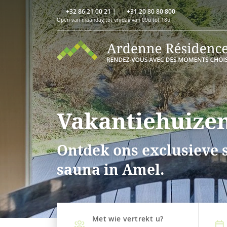
+32 86 21 00 21
|
+31 20 80 80 800
Open van maandag tot vrijdag van 09u tot 18u
Vakantiehuizen
Ontdek ons exclusieve 
sauna in Amel.
Met wie vertrekt u?