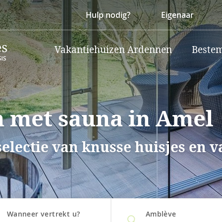
Hulp nodig?
Eigenaar
Vakantiehuizen Ardennen
Beste
 met sauna in Amel
selectie van knusse huisjes en 
Wanneer vertrekt u?
Amblève