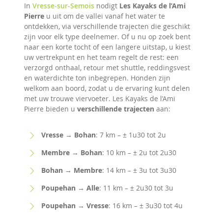
In
Vresse-sur-Semois
nodigt
Les Kayaks de l’Ami
Pierre
u uit om de vallei vanaf het water te
ontdekken, via verschillende trajecten die geschikt
zijn voor elk type deelnemer. Of u nu op zoek bent
naar een korte tocht of een langere uitstap, u kiest
uw vertrekpunt en het team regelt de rest: een
verzorgd onthaal, retour met shuttle, reddingsvest
en waterdichte ton inbegrepen. Honden zijn
welkom aan boord, zodat u de ervaring kunt delen
met uw trouwe viervoeter. Les Kayaks de l’Ami
Pierre bieden u
verschillende trajecten
aan:
Vresse → Bohan
: 7 km – ± 1u30 tot 2u
Membre → Bohan
: 10 km – ± 2u tot 2u30
Bohan → Membre
: 14 km – ± 3u tot 3u30
Poupehan → Alle
: 11 km – ± 2u30 tot 3u
Poupehan → Vresse
: 16 km – ± 3u30 tot 4u