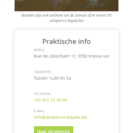
Honden zijn ook welkom om de Semois af te varen! (©
amipierre-kayak.be)
Praktische info
ADRES
Rue de Liboichant 11, 5550 Vresse-sur-Semois
TIJDSDUUR
Tussen 1u30 en 5u
TELEFOON
+32 477 21 40 09
E-MAIL
info@amipierre-kayaks.be
Naar de website