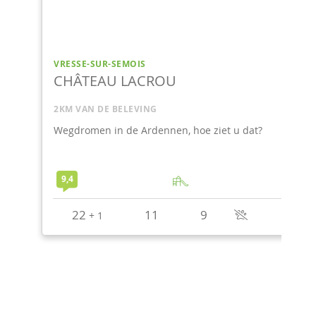
VRESSE-SUR-SEMOIS
LA RENARDIÈRE
2KM VAN DE BELEVING
Een breed scala aan vrijetijdsactiviteiten
voor jong en oud in een bevoorrechte
natuurlijke omgeving. Met hottub,
ontspanningsruimte en geweldige
8,9
speelmodule.
8
3
2
1