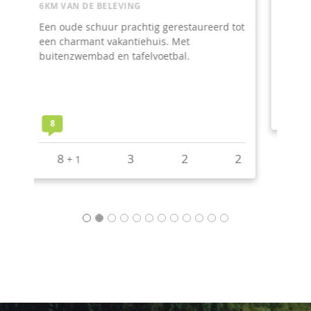
8KM VAN DE BELEVING
Ruimte, comfort en moderniteit voor deze
ruime gîte op het platteland. Ideaal voor
een familiereünie!
8,8
30
13
8
+
4