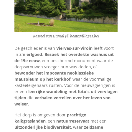
Kasteel van Hamal (© beauxvillages.be)
De geschiedenis van
Vierves-sur-Viroin
leeft voort
in
z'n erfgoed
.
Bezoek het overdekte washuis uit
de 19e eeuw
, een beschermd monument waar de
dorpsvrouwen vroeger hun was deden, of
bewonder het imposante neoklassieke
mausoleum op het kerkhof
, waar de voormalige
kasteeleigenaars rusten. Voor de nieuwsgierigen is
er een
leerrijke wandeling met foto's uit vervlogen
tijden
die
verhalen vertellen over het leven van
weleer
.
Het dorp is omgeven door
prachtige
kalkgraslanden
, een
natuurreservaat
met een
uitzonderlijke biodiversiteit
, waar
zeldzame