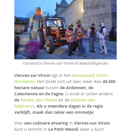
Carnaval in Vierves-sur-Viroin (© beauxvillages.be)
Vierves-sur-Viroin
ligt in het
Natuurpark Viroin-
Hermeton
. Het strekt zich uit over meer dan
48.000
hectare natuur
tussen
de Ardennen, de
Calestienne en de Fagne
. U vindt er onder andere
de
Fondry des Chiens
en de
Grotten van
Neptunus
.
Als u meerdere dagen in de regio
verblijft, maak dan zeker een ommetje
!
Voor
een culinaire ervaring
in
Vierves-sur-Viroin
kunt u terecht in
Le Petit Mesnil
, waar u kunt