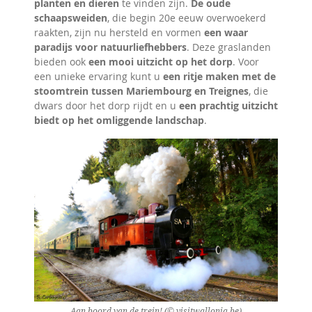
planten en dieren
te vinden zijn.
De oude
schaapsweiden
, die begin 20e eeuw overwoekerd
raakten, zijn nu hersteld en vormen
een waar
paradijs voor natuurliefhebbers
. Deze graslanden
bieden ook
een mooi uitzicht op het dorp
. Voor
een unieke ervaring kunt u
een ritje maken met de
stoomtrein tussen Mariembourg en Treignes
, die
dwars door het dorp rijdt en u
een prachtig uitzicht
biedt op het omliggende landschap
.
Aan boord van de trein! (© visitwallonia.be)