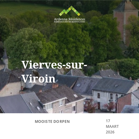
Vierves-sur-
Viroin
17
MOOISTE DORPEN
MAART
2026