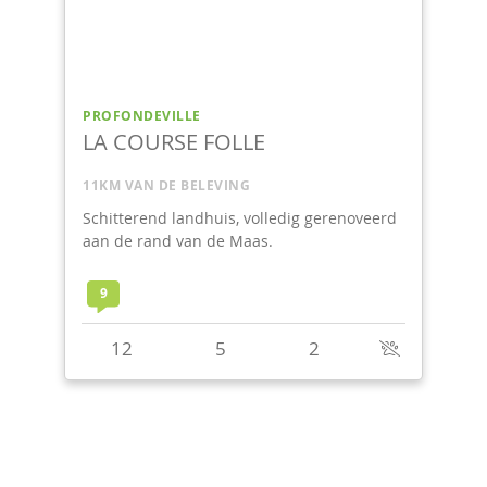
PROFONDEVILLE
ORGANIQUE
12KM VAN DE BELEVING
g gerenoveerd
De sfeer van een "bergchalet" voor een
vakantie met z'n tweetjes of met het gezin.
Met sauna en jacuzzi.
9,2
2
4
2
1