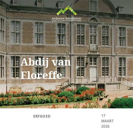
Abdij van
Floreffe
17
ERFGOED
MAART
2026