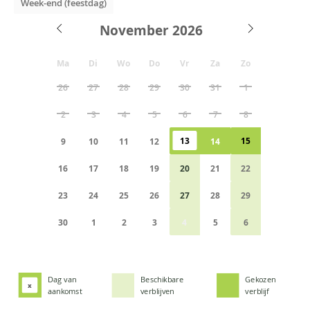
Week-end (feestdag)
November
Ma
Di
Wo
Do
Vr
Za
Zo
26
27
28
29
30
31
1
2
3
4
5
6
7
8
13
15
9
10
11
12
14
16
17
18
19
20
21
22
23
24
25
26
27
28
29
30
1
2
3
4
5
6
Dag van
Beschikbare
Gekozen
x
aankomst
verblijven
verblijf