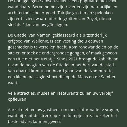
De nabijgelegen Samson-vallei is een populaire plek voor
wandelaars. Beroemd om zijn rivier en zijn natuurlijke en
architectonische erfgoed. Talrijke grotten en spelonken
zijn er te zien, waaronder de grotten van Goyet, die op
slechts 5 km van uw gîte liggen.
De Citadel van Namen, geklasseerd als uitzonderlijk
erfgoed van Wallonië, is een vesting die u eeuwen
geschiedenis te vertellen heeft. Kom rondwandelen op de
site en ontdek de ondergrondse gangen, of maak gewoon
een ritje met het treintje. Sinds 2021 brengt de kabelbaan
u van de hoogten van de Citadel in het hart van de stad.
Van daaruit kunt u aan boord gaan van de Namourette,
een kleine passagiersboot die op de Maas en de Samber
vaart.
Vele attracties, musea en restaurants zullen uw verblijf
opfleuren.
Aarzel niet om uw gastheer om meer informatie te vragen,
want hij kent de streek op zijn duimpje en zal u zeker het
beste advies kunnen geven.