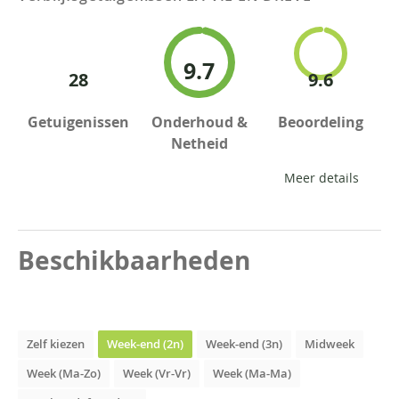
9.7
28
9.6
Getuigenissen
Onderhoud &
Beoordeling
Netheid
Meer details
Beschikbaarheden
Zelf kiezen
Week-end (2n)
Week-end (3n)
Midweek
Week (Ma-Zo)
Week (Vr-Vr)
Week (Ma-Ma)