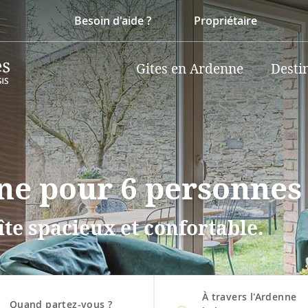
Besoin d'aide ?
Propriétaire
Gites en Ardenne
Desti
ne pour 6 personnes
îte spacieux et confortable.
À travers l'Ardenne
Quand partez-vous ?