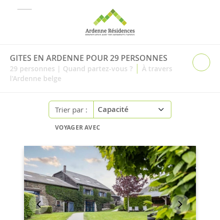
GITES EN ARDENNE POUR 29 PERSONNES
|
29
personnes
|
Quand partez-vous ?
À travers
l'Ardenne belge
Trier par :
VOYAGER AVEC