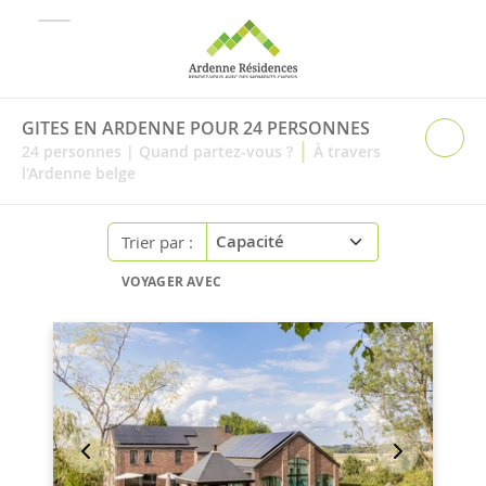
GITES EN ARDENNE POUR 24 PERSONNES
|
24
personnes
|
Quand partez-vous ?
À travers
l'Ardenne belge
Trier par :
VOYAGER AVEC