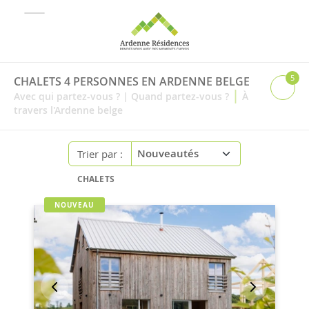
5
CHALETS 4 PERSONNES EN ARDENNE BELGE
|
Avec qui partez-vous ?
|
Quand partez-vous ?
À
travers l'Ardenne belge
Trier par :
CHALETS