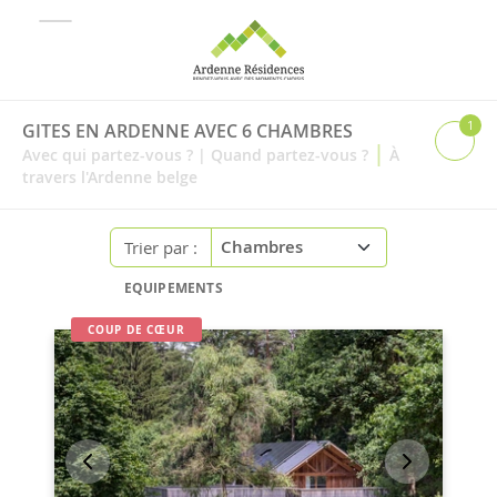
1
GITES EN ARDENNE AVEC 6 CHAMBRES
|
Avec qui partez-vous ?
|
Quand partez-vous ?
À
travers l'Ardenne belge
Trier par :
EQUIPEMENTS