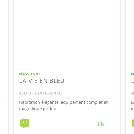
NASSOGNE
N
LA VIE EN BLEU
4KM DE L'EXPÉRIENCE
4
e
Habitation élégante, équipement complet et
L
magnifique jardin.
i
8,2