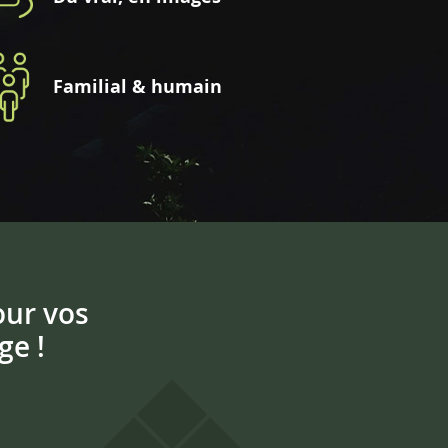
Familial & humain
our vos
ge !