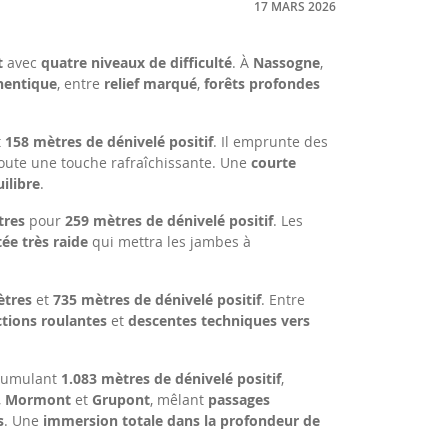
17 MARS 2026
t
avec
quatre niveaux de difficulté
. À
Nassogne
,
hentique
, entre
relief marqué
,
forêts profondes
t
158 mètres de dénivelé positif
. Il emprunte des
oute une touche rafraîchissante. Une
courte
ilibre
.
tres
pour
259 mètres de dénivelé positif
. Les
ée très raide
qui mettra les jambes à
ètres
et
735 mètres de dénivelé positif
. Entre
ctions roulantes
et
descentes techniques vers
cumulant
1.083 mètres de dénivelé positif
,
,
Mormont
et
Grupont
, mêlant
passages
s
. Une
immersion totale dans la profondeur de