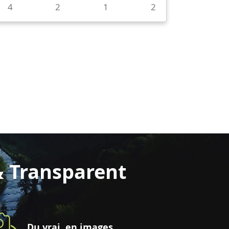
4
2
1
2
& Transparent
Du vrai, en images