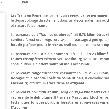
IVES
TRAILS
Les
Trails en Famenne
forment un
réseau balisé permanen
le départ plonge directement dans un
décor ardennais aut
et
nature foisonnante
.
Le
parcours vert “Racines et pierres”
fait
5,78 kilomètres
e
sentiers forestiers irréguliers
, avec un
passage à gué
qui aj
boucle
parfaite pour
s’initier au trail
tout en testant son
équ
Le
parcours bleu “À plein poumon”
s’étend sur
9,23 kilomè
routes champêtres
mènent vers
Masbourg
avant une
mont
contribution. Un
effort soutenu mais accessible
.
Le
parcours rouge “Descente cassante”
couvre
25,73 kilom
bocages
et la
Grande Forêt de Saint-Hubert
, il enchaîne
se
Masbourg
, offrant un
tracé riche et exigeant
.
Le
parcours noir “Pur et dur”
, long de
39,64 kilomètres
et 
représente le
défi ultime
. Il traverse
Masbourg
,
Mochamps
techniques
,
longues portions forestières
et
paysages varié
l’Ardenne
.