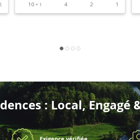
10
4
2
1
+
1
dences : Local, Engagé 
Exigence vérifiée