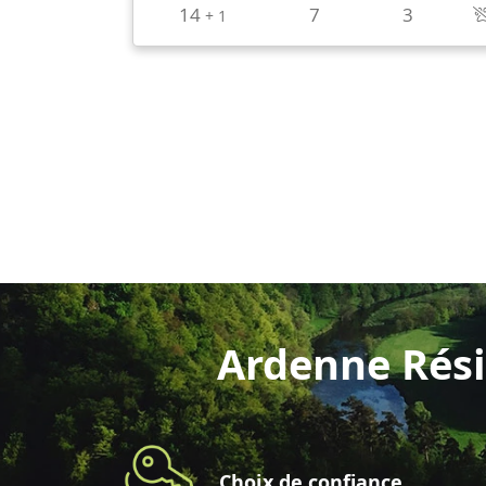
14
7
3
+
1
Ardenne Rési
Choix de confiance