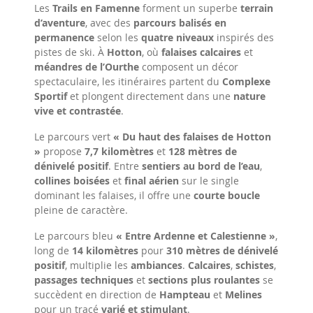
Les
Trails en Famenne
forment un superbe
terrain
d’aventure
, avec des
parcours balisés en
permanence
selon les
quatre niveaux
inspirés des
pistes de ski. À
Hotton
, où
falaises calcaires
et
méandres de l’Ourthe
composent un décor
spectaculaire, les itinéraires partent du
Complexe
Sportif
et plongent directement dans une
nature
vive et contrastée
.
Le parcours vert
« Du haut des falaises de Hotton
»
propose
7,7 kilomètres
et
128 mètres de
dénivelé positif
. Entre
sentiers au bord de l’eau
,
collines boisées
et
final aérien
sur le single
dominant les falaises, il offre une
courte boucle
pleine de caractère.
Le parcours bleu
« Entre Ardenne et Calestienne »
,
long de
14 kilomètres
pour
310 mètres de dénivelé
positif
, multiplie les
ambiances
.
Calcaires
,
schistes
,
passages techniques
et
sections plus roulantes
se
succèdent en direction de
Hampteau
et
Melines
pour un tracé
varié et stimulant
.