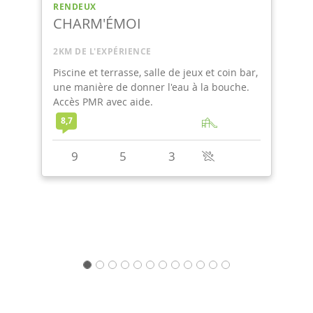
HOTTON
OXYGÈNE
2KM DE L'EXPÉRIENCE
Un chalet bien équipé doté d'une jolie vue,
idéal pour oublier son stress.
9,3
4
2
1
+
2