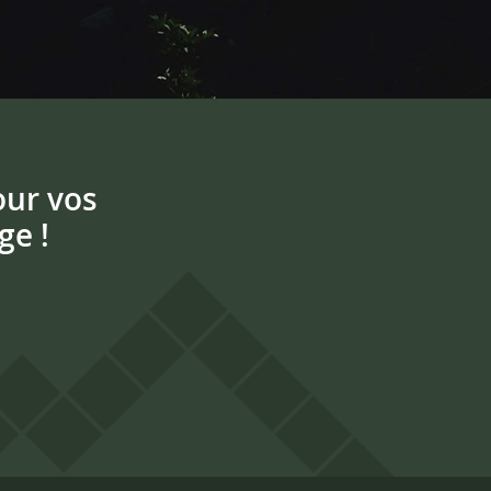
our vos
ge !