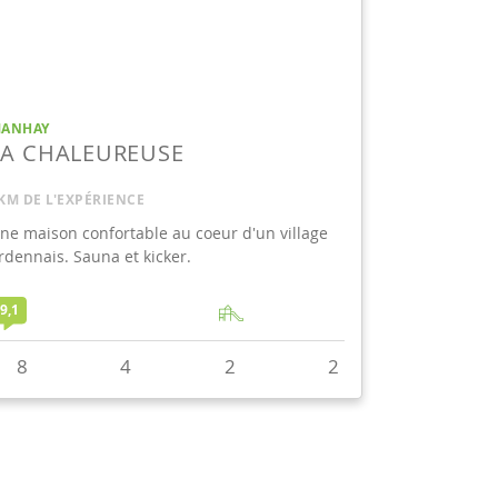
ANHAY
LA CHALEUREUSE
KM DE L'EXPÉRIENCE
ne maison confortable au coeur d'un village
rdennais. Sauna et kicker.
9,1
8
4
2
2