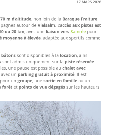
17 MARS 2026
570 m d’altitude
, non loin de la
Baraque Fraiture
.
ampagnes autour de
Vielsalm
. L’
accès aux pistes est
 10 ou 20 km
, avec une
liaison vers
Samrée
pour
lté moyenne à élevée
, adaptée aux sportifs comme
t bâtons
sont disponibles à la
location
, ainsi
s
sont admis uniquement sur la
piste réservée
ucles, une pause est possible au
chalet avec
, avec un
parking gratuit à proximité
. Il est
pour un
groupe
, une
sortie en famille
ou un
e forêt
et
points de vue dégagés
sur les hauteurs