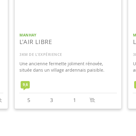
MANHAY
M
L'AIR LIBRE
3KM DE L'EXPÉRIENCE
3
Une ancienne fermette joliment rénovée,
U
située dans un village ardennais paisible.
a
9,6
5
3
1