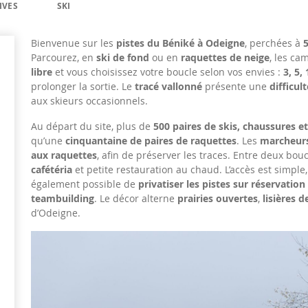
IVES
SKI
Bienvenue sur les
pistes du Béniké à Odeigne
, perchées à
Parcourez, en
ski de fond
ou en
raquettes de neige
, les c
libre
et vous choisissez votre boucle selon vos envies :
3, 5,
prolonger la sortie. Le
tracé vallonné
présente une
difficu
aux skieurs occasionnels.
Au départ du site, plus de
500 paires de skis, chaussures e
qu’une
cinquantaine de paires de raquettes
. Les
marcheur
aux raquettes
, afin de préserver les traces. Entre deux bo
cafétéria
et petite restauration au chaud. L’accès est simple
également possible de
privatiser les pistes sur réservation
teambuilding
. Le décor alterne
prairies ouvertes
,
lisières d
d’Odeigne.