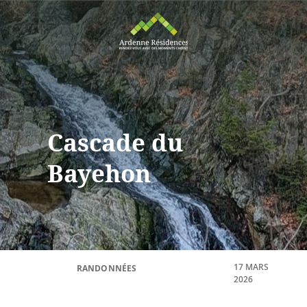
Cascade du
Bayehon
17 MARS
RANDONNÉES
2026