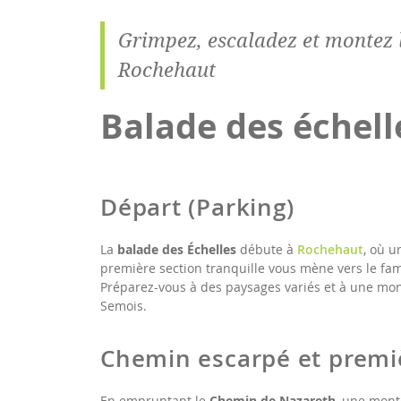
Grimpez, escaladez et montez 
Rochehaut
Balade des échel
Départ (Parking)
La
balade des Échelles
débute à
Rochehaut
, où u
première section tranquille vous mène vers le f
Préparez-vous à des paysages variés et à une mon
Semois.
Chemin escarpé et prem
En empruntant le
Chemin de Nazareth
, une mont