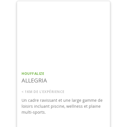
HOUFFALIZE
TOUT UN FOIN
< 1KM DE L'EXPÉRIENCE
 gamme de
Une allure typiquement ardennaise avec
t plaine
tout le confort actuel pour ce gîte de
grande capacité! Pour groupes familiaux
uniquement.
7,6