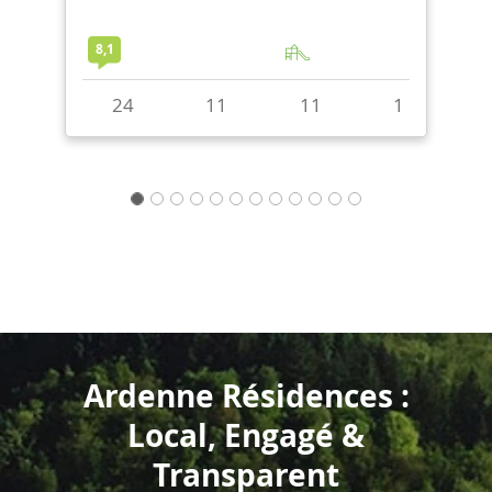
28
8
7
2
+
2
1
Ardenne Résidences :
Local, Engagé &
Transparent