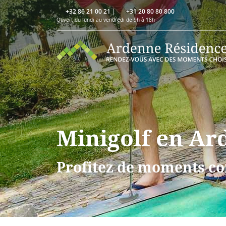
+32 86 21 00 21
|
+31 20 80 80 800
Ouvert du lundi au vendredi de 9h à 18h
Minigolf en Ar
Profitez de moments co