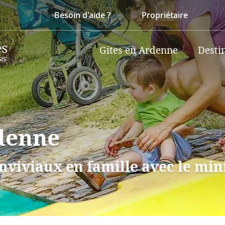
Besoin d'aide ?
Propriétaire
Gites en Ardenne
Desti
denne
nviviaux en famille avec le min