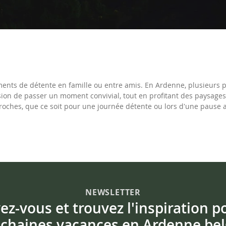
ments de détente en famille ou entre amis. En Ardenne, plusieurs 
asion de passer un moment convivial, tout en profitant des paysages
 proches, que ce soit pour une journée détente ou lors d'une pause 
NEWSLETTER
vez-vous et trouvez l'inspiration p
chaines vacances en Ardenne bel