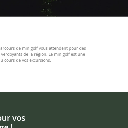
parcours de minigolf vous attendent pour des
 verdoyants de la région. Le minigolf est une
au cours de vos excursions.
our vos
ge !