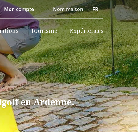
Mon compte
Nom maison
FR
nations
Tourisme
Expériences
igolf en Ardenne.