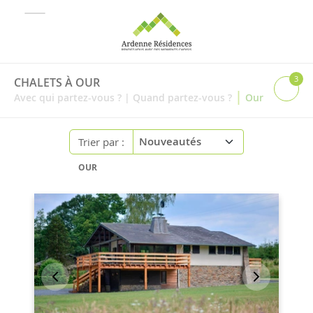
3
CHALETS À OUR
|
Avec qui partez-vous ?
|
Quand partez-vous ?
Our
Trier par :
OUR